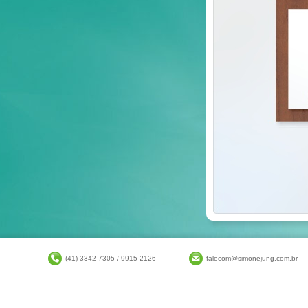
(41) 3342-7305 / 9915-2126
falecom@simonejung.com.br